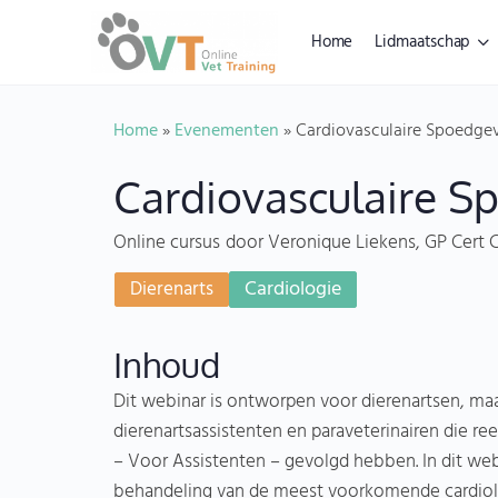
Home
Lidmaatschap
Home
»
Evenementen
»
Cardiovasculaire Spoedgev
Cardiovasculaire S
Online cursus
door Veronique Liekens, GP Cert 
Cardiologie
Dierenarts
Inhoud
Dit webinar is ontworpen voor dierenartsen, maa
dierenartsassistenten en paraveterinairen die re
– Voor Assistenten – gevolgd hebben. In dit we
behandeling van de meest voorkomende cardiolog