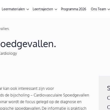
Leermaterialen
Leertrajecten
Programma 2026
Ons Team
allen.
poedgevallen.
Cardiology
r kan ook interessant zijn voor
eds de bijscholing – Cardiovasculaire Spoedgevallen
C
binar wordt de focus gelegd op de diagnose en
O
ische spoedgevallen. De informatie is praktisch