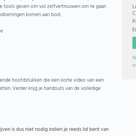
ige tools geven om vol zelfvertrouwen om te gaan
L
C
andoeningen komen aan bod:
P
E
ie
N
o
illende hoofdstukken die een korte video van een
en. Verder krijg je handouts van de volledige
ijven is dus niet nodig indien je reeds lid bent van