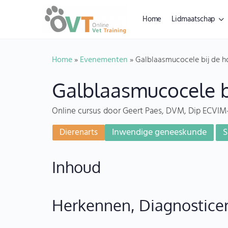
Home
Lidmaatschap
Home
»
Evenementen
»
Galblaasmucocele bij de 
Galblaasmucocele b
Online cursus
door Geert Paes, DVM, Dip ECVIM
Inwendige geneeskunde
S
Dierenarts
Inhoud
Herkennen, Diagnostice