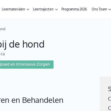
Leermaterialen
Leertrajecten
Programma 2026
Ons Team
hond
ij de hond
-ca
poed en Intensieve Zorgen
ren en Behandelen
C
O