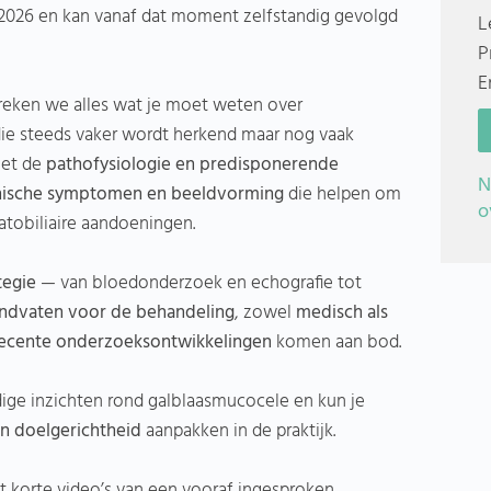
l 2026 en kan vanaf dat moment zelfstandig gevolgd
L
P
E
preken we alles wat je moet weten over
die steeds vaker wordt herkend maar nog vaak
met de
pathofysiologie en predisponerende
N
inische symptomen en beeldvorming
die helpen om
o
tobiliaire aandoeningen.
tegie
— van bloedonderzoek en echografie tot
ndvaten voor de behandeling
, zowel
medisch als
recente onderzoeksontwikkelingen
komen aan bod.
ige inzichten rond galblaasmucocele en kun je
n doelgerichtheid
aanpakken in de praktijk.
it korte video’s van een vooraf ingesproken