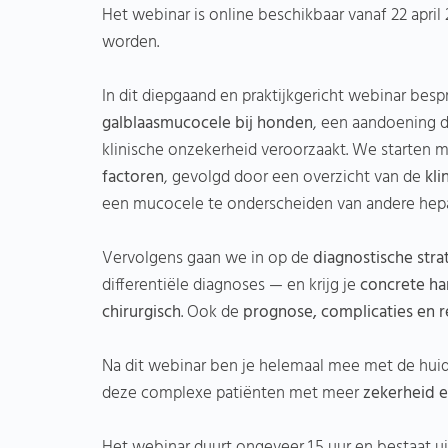
Het webinar is online beschikbaar vanaf 22 apri
worden.
In dit diepgaand en praktijkgericht webinar bes
galblaasmucocele bij honden
, een aandoening 
klinische onzekerheid veroorzaakt. We starten 
factoren
, gevolgd door een overzicht van de
kl
een mucocele te onderscheiden van andere hepa
Vervolgens gaan we in op de
diagnostische stra
differentiële diagnoses — en krijg je
concrete ha
chirurgisch
. Ook de
prognose, complicaties en 
Na dit webinar ben je helemaal mee met de huid
deze complexe patiënten met meer
zekerheid e
Het webinar duurt ongeveer 1.5 uur en bestaat u