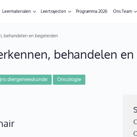
Leermaterialen
Leertrajecten
Programma 2026
Ons Team
en, behandelen en begeleiden
 herkennen, behandelen en
ijns diergeneeskunde
Oncologie
nair
C
O