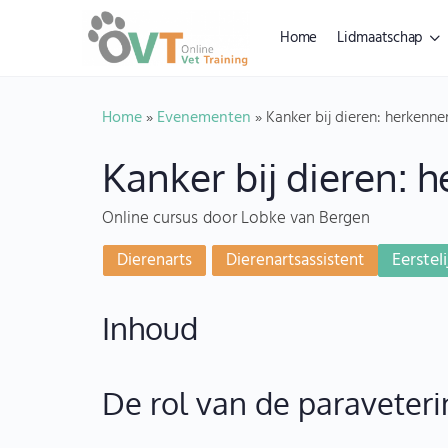
Home
Lidmaatschap
Home
»
Evenementen
»
Kanker bij dieren: herkenn
Kanker bij dieren:
Online cursus
door Lobke van Bergen
Eerstel
Dierenarts
Dierenartsassistent
Inhoud
De rol van de paraveteri