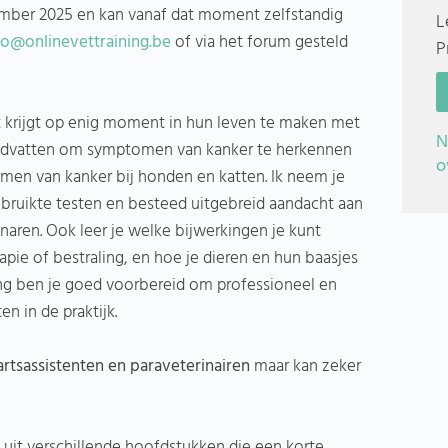
ember 2025 en kan vanaf dat moment zelfstandig
L
fo@onlinevettraining.be
of via het forum gesteld
P
pt krijgt op enig moment in hun leven te maken met
N
 handvatten om symptomen van kanker te herkennen
o
en van kanker bij honden en katten. Ik neem je
ebruikte testen en besteed uitgebreid aandacht aan
aren. Ook leer je welke bijwerkingen je kunt
e of bestraling, en hoe je dieren en hun baasjes
ing ben je goed voorbereid om professioneel en
 in de praktijk.
rtsassistenten en paraveterinairen
maar kan zeker
 uit verschillende hoofdstukken die een korte