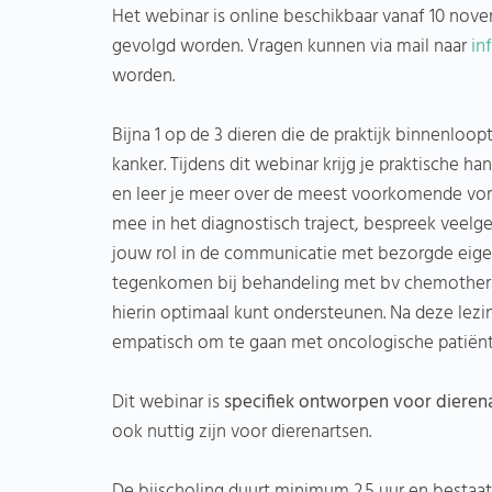
Het webinar is online beschikbaar vanaf 10 nov
gevolgd worden. Vragen kunnen via mail naar
in
worden.
Bijna 1 op de 3 dieren die de praktijk binnenloo
kanker. Tijdens dit webinar krijg je praktische
en leer je meer over de meest voorkomende vorm
mee in het diagnostisch traject, bespreek veelg
jouw rol in de communicatie met bezorgde eigen
tegenkomen bij behandeling met bv chemotherapi
hierin optimaal kunt ondersteunen. Na deze lez
empatisch om te gaan met oncologische patiënten
Dit webinar is
specifiek ontworpen voor dierena
ook nuttig zijn voor dierenartsen.
De bijscholing duurt minimum 2.5 uur en bestaat