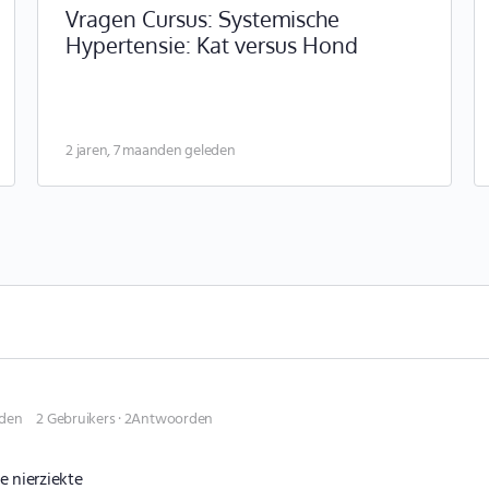
Vragen Cursus: Systemische
Hypertensie: Kat versus Hond
2 jaren, 7 maanden geleden
eden
2 Gebruikers
·
2Antwoorden
 nierziekte