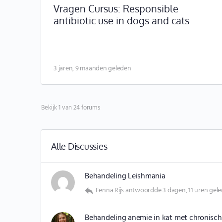
Vragen Cursus: Responsible
antibiotic use in dogs and cats
3 jaren, 9 maanden geleden
Bekijk 1 van 24 forums
Alle Discussies
Behandeling Leishmania
Fenna Rijs
antwoordde
3 dagen, 11 uren gel
Behandeling anemie in kat met chronische