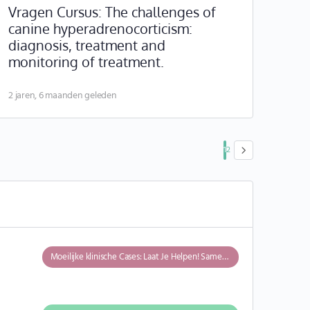
Vragen Cursus: The challenges of
canine hyperadrenocorticism:
diagnosis, treatment and
monitoring of treatment.
2 jaren, 6 maanden geleden
1
2
Moeilijke klinische Cases: Laat Je Helpen! Samen Kunnen we Meer!