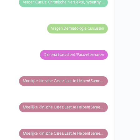
Vragen Cursus: Chronische nierziekte, hyperthyroïdie en systemische hypertensie
Vragen Dermatologie Cursussen
Dierenartsassistent/Paraveterinairen
Moeilijke klinische Cases: Laat Je Helpen! Samen Kunnen we Meer!
Moeilijke klinische Cases: Laat Je Helpen! Samen Kunnen we Meer!
Moeilijke klinische Cases: Laat Je Helpen! Samen Kunnen we Meer!