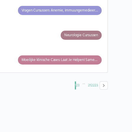
Vragen Cursussen: Anemie, immuungemedieerde hemolytische anemie en stollingsstoornissen
Neurologie Cursussen
Moeilijke klinische Cases: Laat Je Helpen! Samen Kunnen we Meer!
…
1
2
3
21
22
23