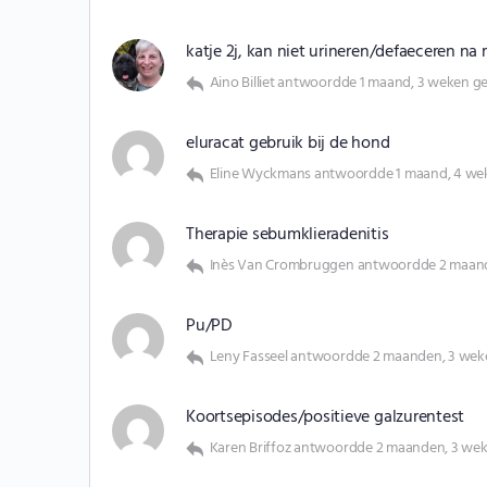
katje 2j, kan niet urineren/defaeceren na 
Aino Billiet
antwoordde
1 maand, 3 weken g
eluracat gebruik bij de hond
Eline Wyckmans
antwoordde
1 maand, 4 we
Therapie sebumklieradenitis
Inès Van Crombruggen
antwoordde
2 maan
Pu/PD
Leny Fasseel
antwoordde
2 maanden, 3 wek
Koortsepisodes/positieve galzurentest
Karen Briffoz
antwoordde
2 maanden, 3 we