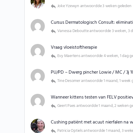
Joke Yzewyn
antwoordde
3 weken geleden
Cursus Dermatologisch Consult: eliminat
Vanessa Deboutte
antwoordde
3 weken, 3 
Vraag vloeistoftherapie
Evy Maertens
antwoordde
4 weken, 1 dag g
PU/PD – Dwerg pincher Lowie / MC / 3j 1
Tine Desomer
antwoordde
1 maand, 1 week 
Wanneer kittens testen van FELV positiev
Geert Paes
antwoordde
1 maand, 2 weken g
Cushing patiënt met acuut nierfalen na
Patricia Optiels
antwoordde
1 maand, 3 wek