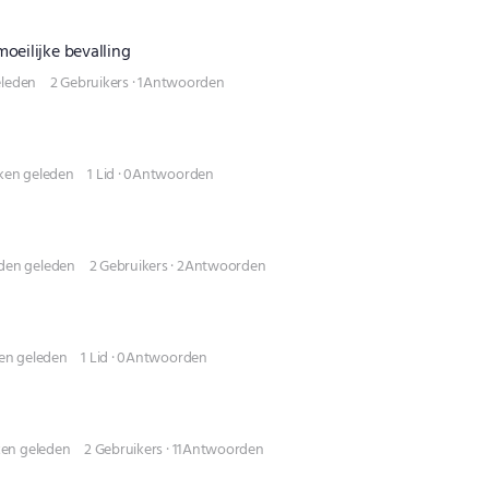
moeilijke bevalling
eleden
2 Gebruikers
·
1Antwoorden
ken geleden
1 Lid
·
0Antwoorden
den geleden
2 Gebruikers
·
2Antwoorden
en geleden
1 Lid
·
0Antwoorden
ken geleden
2 Gebruikers
·
11Antwoorden