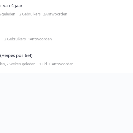
r van 4 jaar
n geleden
2 Gebruikers
·
2Antwoorden
n
2 Gebruikers
·
1Antwoorden
(Herpes positief)
en, 2 weken geleden
1 Lid
·
0Antwoorden