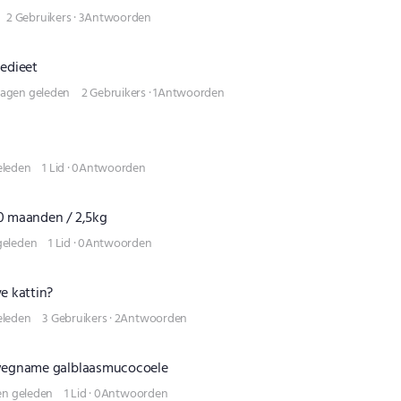
2 Gebruikers
·
3Antwoorden
iedieet
dagen geleden
2 Gebruikers
·
1Antwoorden
eleden
1 Lid
·
0Antwoorden
0 maanden / 2,5kg
geleden
1 Lid
·
0Antwoorden
e kattin?
eleden
3 Gebruikers
·
2Antwoorden
 wegname galblaasmucocoele
en geleden
1 Lid
·
0Antwoorden