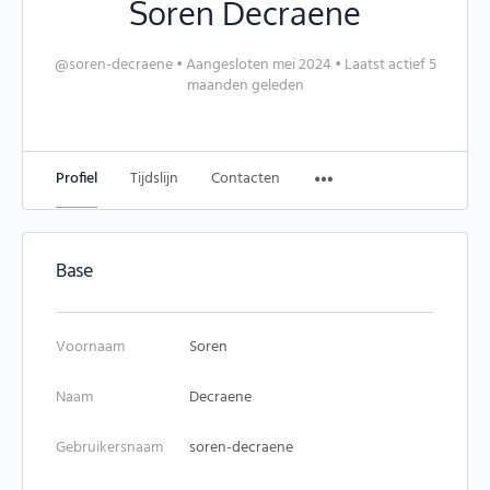
Soren Decraene
@soren-decraene
•
Aangesloten mei 2024
•
Laatst actief 5
maanden geleden
Profiel
Tijdslijn
Contacten
Base
Voornaam
Soren
Naam
Decraene
Gebruikersnaam
soren-decraene