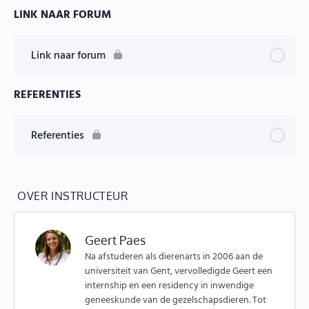
LINK NAAR FORUM
Les Inhoud
Eindtoets – endoscopie van het maagdarmkanaal bij
Link naar forum
honden en katten
REFERENTIES
Referenties
OVER INSTRUCTEUR
Geert Paes
Na afstuderen als dierenarts in 2006 aan de
universiteit van Gent, vervolledigde Geert een
internship en een residency in inwendige
geneeskunde van de gezelschapsdieren. Tot