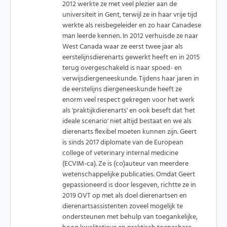
2012 werkte ze met veel plezier aan de
universiteit in Gent, terwijl ze in haar vrije tijd
werkte als reisbegeleider en zo haar Canadese
man leerde kennen. In 2012 verhuisde ze naar
West Canada waar ze eerst twee jaar als
eerstelijnsdierenarts gewerkt heeft en in 2015
terug overgeschakeld is naar spoed- en
verwijsdiergeneeskunde. Tijdens haar jaren in
de eerstelijns diergeneeskunde heeft ze
enorm veel respect gekregen voor het werk
als 'praktijkdierenarts' en ook beseft dat 'het
ideale scenario' niet altijd bestaat en we als
dierenarts flexibel moeten kunnen zijn. Geert
is sinds 2017 diplomate van de European
college of veterinary internal medicine
(ECVIM-ca). Ze is (co)auteur van meerdere
wetenschappelijke publicaties. Omdat Geert
gepassioneerd is door lesgeven, richtte ze in
2019 OVT op met als doel dierenartsen en
dierenartsassistenten zoveel mogelijk te
ondersteunen met behulp van toegankelijke,