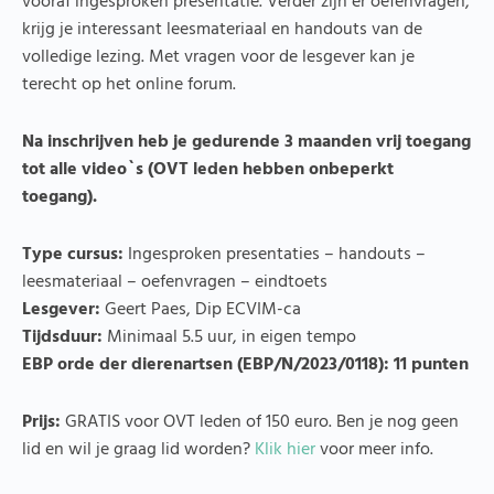
vooraf ingesproken presentatie. Verder zijn er oefenvragen,
krijg je interessant leesmateriaal en handouts van de
volledige lezing. Met vragen voor de lesgever kan je
terecht op het online forum.
Na inschrijven heb je gedurende 3 maanden vrij toegang
tot alle video`s
(OVT leden hebben onbeperkt
toegang).
Type cursus:
Ingesproken presentaties – handouts –
leesmateriaal – oefenvragen – eindtoets
Lesgever:
Geert Paes, Dip ECVIM-ca
Tijdsduur:
Minimaal 5.5 uur, in eigen tempo
EBP orde der dierenartsen (EBP/N/2023/0118)
: 11 punten
Prijs:
GRATIS voor OVT leden of 150 euro. Ben je nog geen
lid en wil je graag lid worden?
Klik hier
voor meer info.