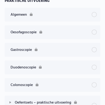
PRAKTISCHE UITVOERING
Les Inhoud
Oefentoets – indicaties
Algemeen
Oesofagoscopie
Gastroscopie
Duodenoscopie
Colonoscopie
Oefentoets – praktische uitvoering