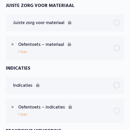
JUISTE ZORG VOOR MATERIAAL
Juiste zorg voor materiaal
Oefentoets – materiaal
1 Quiz
INDICATIES
Les Inhoud
Oefentoets – materiaal
Indicaties
Oefentoets – indicaties
1 Quiz