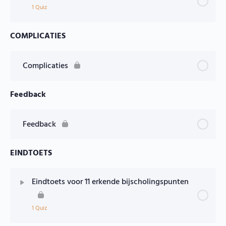
1 Quiz
COMPLICATIES
Les Inhoud
Oefentoets – praktische uitvoering
Complicaties
Feedback
Feedback
EINDTOETS
Eindtoets voor 11 erkende bijscholingspunten
1 Quiz