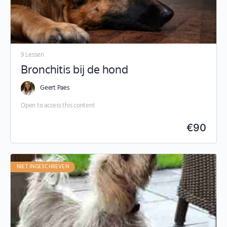
9 Lessen
Bronchitis bij de hond
Geert Paes
Open to access this content
€
90
NIET INGESCHREVEN