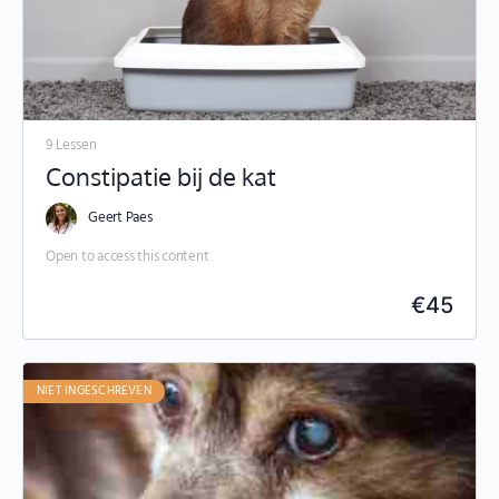
9 Lessen
Constipatie bij de kat
Geert Paes
Open to access this content
€
45
NIET INGESCHREVEN