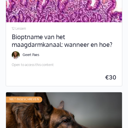
12 Lessen
Bioptname van het
maagdarmkanaal: wanneer en hoe?
Geert Paes
Open to access this content
€
30
NIET INGESCHREVEN