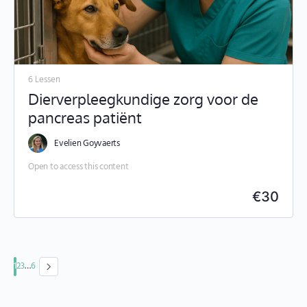
6 Lessen
Dierverpleegkundige zorg voor de
pancreas patiënt
Evelien Goyvaerts
Open to access this content
€
30
1
2
3
…
6