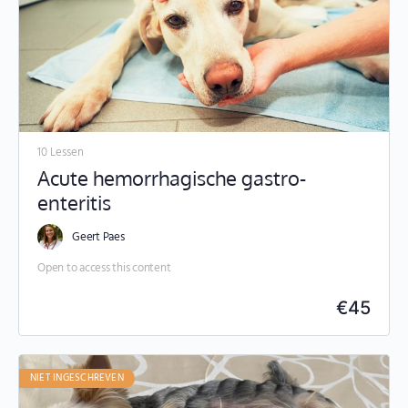
10 Lessen
Acute hemorrhagische gastro-
enteritis
Geert Paes
Open to access this content
€
45
NIET INGESCHREVEN