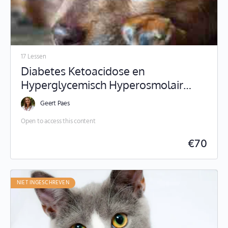
17 Lessen
Diabetes Ketoacidose en
Hyperglycemisch Hyperosmolair
Syndroom
Geert Paes
Open to access this content
€
70
NIET INGESCHREVEN