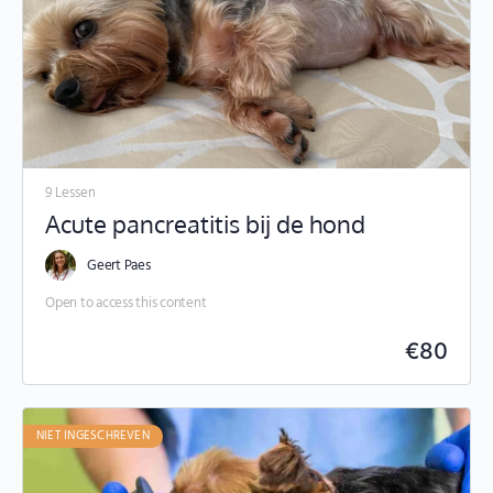
9 Lessen
Acute pancreatitis bij de hond
Geert Paes
Open to access this content
€
80
NIET INGESCHREVEN