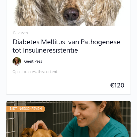
13 Lessen
Diabetes Mellitus: van Pathogenese
tot Insulineresistentie
Geert Paes
Open to access this content
€
120
NIET INGESCHREVEN