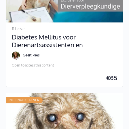
11 Lessen
Diabetes Mellitus voor
Dierenartsassistenten en
Paraveterinairen
Geert Paes
Open to access this content
€
65
NIET INGESCHREVEN