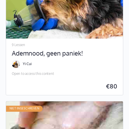
9 Lessen
Ademnood, geen paniek!
Yi Cui
Open to access this content
€
80
NIET INGESCHREVEN