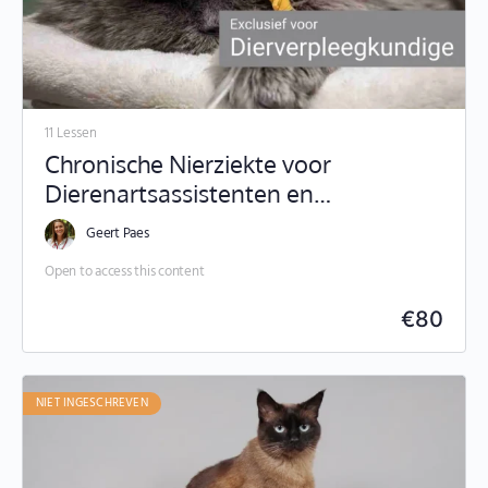
11 Lessen
Chronische Nierziekte voor
Dierenartsassistenten en
Paraveterinairen
Geert Paes
Open to access this content
€
80
NIET INGESCHREVEN