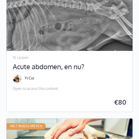
15 Lessen
Acute abdomen, en nu?
Yi Cui
Open to access this content
€
80
NIET INGESCHREVEN