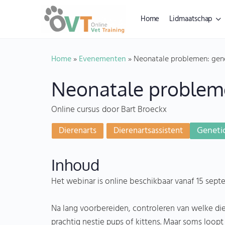
Home
Lidmaatschap
Home
»
Evenementen
»
Neonatale problemen: gene
Neonatale probleme
Online cursus
door Bart Broeckx
Geneti
Dierenarts
Dierenartsassistent
Inhoud
Het webinar is online beschikbaar vanaf 15 sep
Na lang voorbereiden, controleren van welke dier
prachtig nestje pups of kittens. Maar soms loop