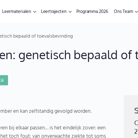
Leermaterialen
Leertrajecten
Programma 2026
Ons Team
tisch bepaald of toevalsbevinding
n: genetisch bepaald of 
ca
tember en kan zelfstandig gevolgd worden.
C
en bij elkaar passen… is het eindelijk zover: een
2
t het toch fout: van onverwachte ziekte tot soms