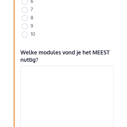
6
7
8
9
10
Welke modules vond je het MEEST
nuttig?