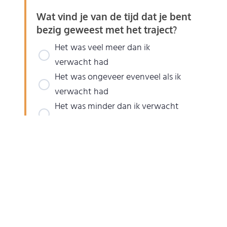
Wat vind je van de tijd dat je bent
bezig geweest met het traject?
Het was veel meer dan ik
verwacht had
Het was ongeveer evenveel als ik
verwacht had
Het was minder dan ik verwacht
had
Had je gewild dat er meer of
minder leerstof voorzien werd?
Graag minder leerstof
De hoeveelheid was perfect
Graag meer leerstof