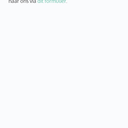
naar ons via
dit formulier
.