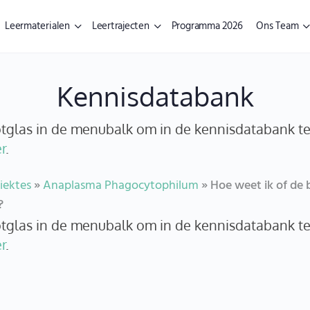
Leermaterialen
Leertrajecten
Programma 2026
Ons Team
Kennisdatabank
ootglas in de menubalk om in de kennisdatabank t
r
.
iektes
»
Anaplasma Phagocytophilum
»
Hoe weet ik of de
?
ootglas in de menubalk om in de kennisdatabank t
r
.