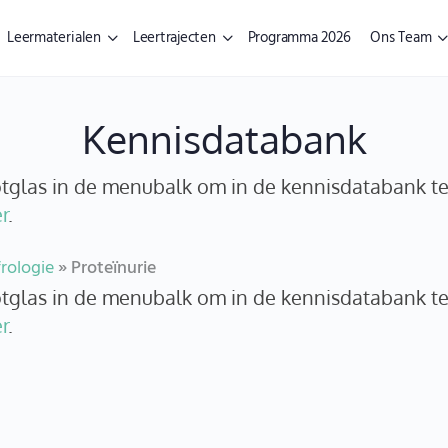
Leermaterialen
Leertrajecten
Programma 2026
Ons Team
Kennisdatabank
ootglas in de menubalk om in de kennisdatabank t
r
.
rologie
»
Proteïnurie
ootglas in de menubalk om in de kennisdatabank t
r
.