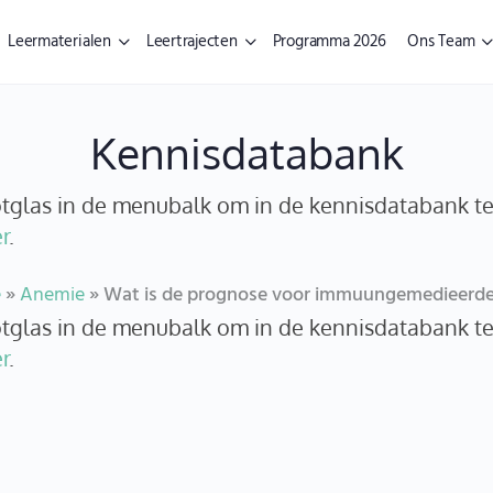
Leermaterialen
Leertrajecten
Programma 2026
Ons Team
Kennisdatabank
ootglas in de menubalk om in de kennisdatabank t
r
.
e
»
Anemie
»
Wat is de prognose voor immuungemedieerde 
ootglas in de menubalk om in de kennisdatabank t
r
.