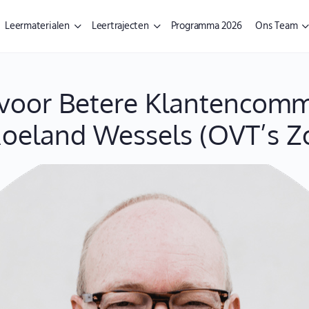
Leermaterialen
Leertrajecten
Programma 2026
Ons Team
s voor Betere Klantencomm
Roeland Wessels (OVT’s 