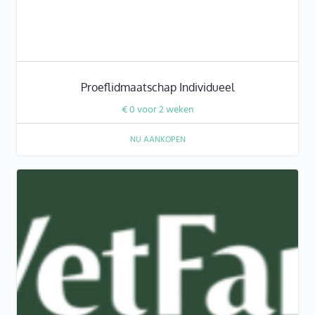
Proeflidmaatschap Individueel
€
0
voor 2 weken
NU AANKOPEN