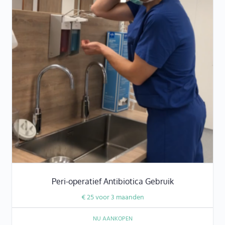
Peri-operatief Antibiotica Gebruik
€
25
voor 3 maanden
NU AANKOPEN