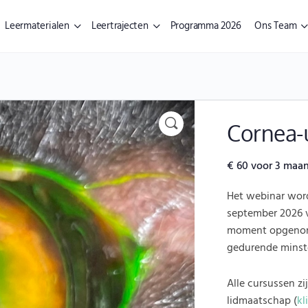
Leermaterialen
Leertrajecten
Programma 2026
Ons Team
Cornea-
€
60
voor 3 maa
Het webinar word
september 2026 v
moment opgenome
gedurende minst
Alle cursussen z
lidmaatschap (
kl