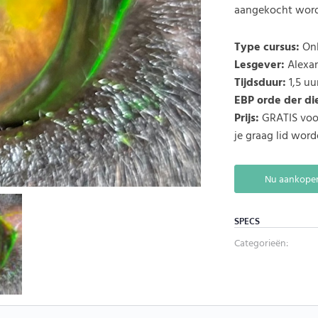
aangekocht wor
Type cursus:
Onl
Lesgever:
Alexan
Tijdsduur:
1,5 uu
EBP orde der di
Prijs:
GRATIS voor
je graag lid wor
Nu aankope
SPECS
Categorieën: