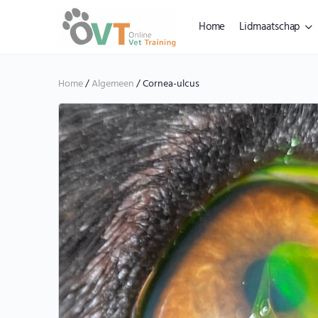
Home
Lidmaatschap
Home
/
Algemeen
/ Cornea-ulcus