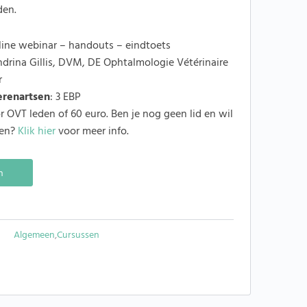
den.
ine webinar – handouts – eindtoets
drina Gillis, DVM, DE Ophtalmologie Vétérinaire
r
erenartsen
: 3 EBP
 OVT leden of 60 euro. Ben je nog geen lid en wil
den?
Klik hier
voor meer info.
Alternative:
n
Algemeen
,
Cursussen