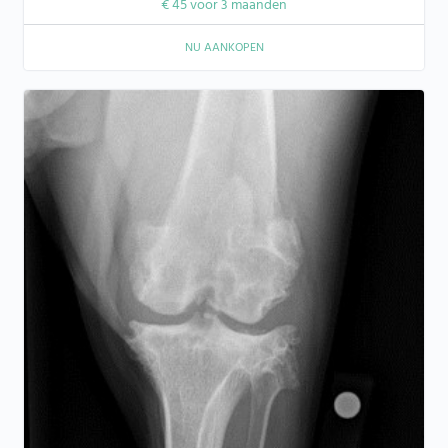
€
45
voor 3 maanden
NU AANKOPEN