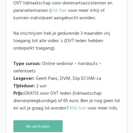
OVT lidmaatschap voor dierenartsassistenten en
pararveterinairen (
klik hier
voor meer info) of
kunnen individueel aangekocht worden.
Na inschrijven heb je gedurende 3 maanden vrij
toegang tot alle video`s (OVT leden hebben
onbeperkt toegang).
Type cursus:
Online webinar – handouts –
oefentoets
Lesgever:
Geert Paes, DVM, Dip ECVIM-ca
Tijdsduur:
2 uur
Prijs:
GRATIS voor OVT leden (lidmaatschap
dierverpleegkundige) of 65 euro. Ben je nog geen lid
en wil je graag lid worden?
Klik hier
voor meer info.
Alternative:
Nu aankopen