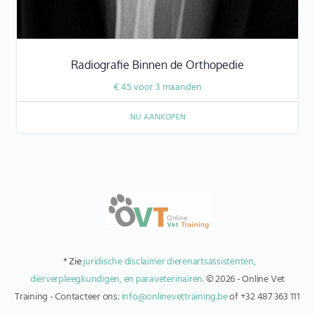
Radiografie Binnen de Orthopedie
€
45
voor 3 maanden
NU AANKOPEN
* Zie
juridische disclaimer dierenartsassistenten,
dierverpleegkundigen, en paraveterinairen.
© 2026 - Online Vet
Training - Contacteer ons:
info@onlinevettraining.be
of +32 487 363 111