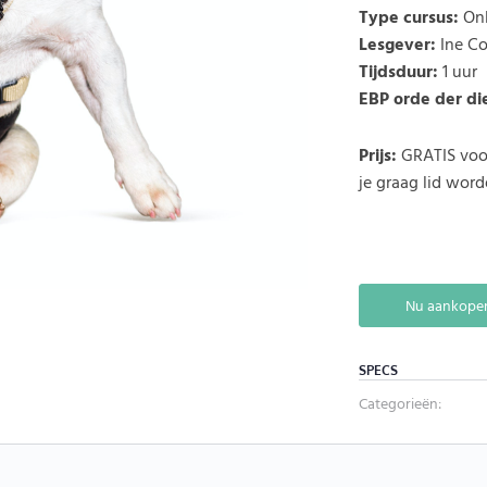
Type cursus:
Onl
Lesgever:
Ine Co
Tijdsduur:
1 uur
EBP orde der di
Prijs:
GRATIS voor
je graag lid wor
Nu aankope
SPECS
Categorieën: