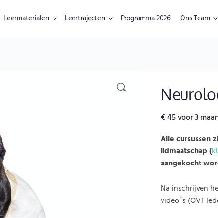
Leermaterialen
Leertrajecten
Programma 2026
Ons Team
Neurolo
€
45
voor 3 maa
Alle cursussen z
lidmaatschap (
kl
aangekocht wor
Na inschrijven h
video`s (OVT le