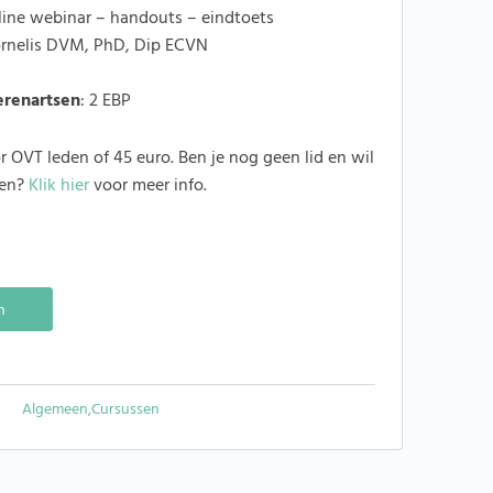
ine webinar – handouts – eindtoets
rnelis DVM, PhD, Dip ECVN
erenartsen
: 2 EBP
 OVT leden of 45 euro. Ben je nog geen lid en wil
den?
Klik hier
voor meer info.
Alternative:
n
Algemeen
,
Cursussen