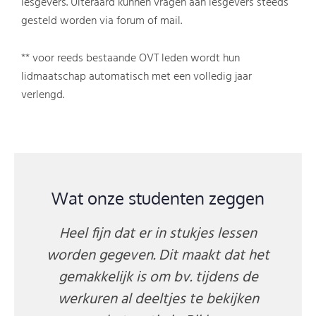
lesgevers. Uiteraard kunnen vragen aan lesgevers steeds
gesteld worden via forum of mail.
** voor reeds bestaande OVT leden wordt hun
lidmaatschap automatisch met een volledig jaar
verlengd.
Wat onze studenten zeggen
De nascholingen van Online Vet
Training zijn een absolute aanrader! Je
doet op een gestructureerde en
overzichtelijke manier veel kennis op,