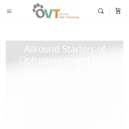
Allround Starters of
Opfrissing traject (NL)
Begeleide online zelfstudie voor
dierenartsen