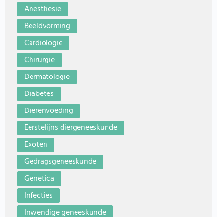
Anesthesie
Beeldvorming
Cardiologie
Chirurgie
Dermatologie
Diabetes
Dierenvoeding
Eerstelijns diergeneeskunde
Exoten
Gedragsgeneeskunde
Genetica
Infecties
Inwendige geneeskunde