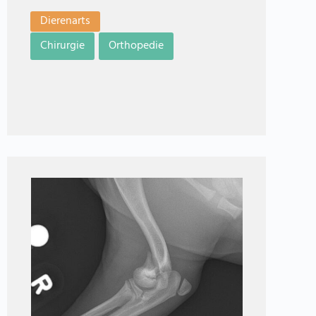
Dierenarts
Chirurgie
Orthopedie