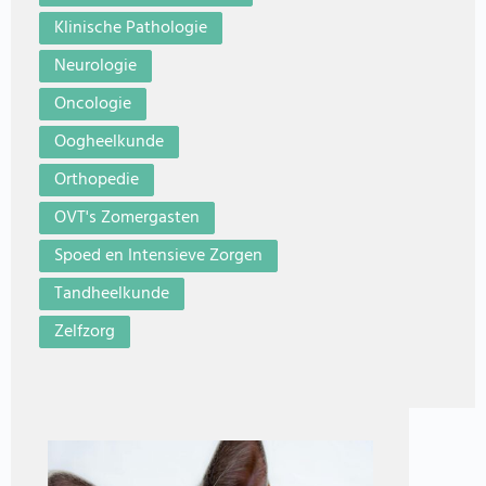
Klinische Pathologie
Neurologie
Oncologie
Oogheelkunde
Orthopedie
OVT's Zomergasten
Spoed en Intensieve Zorgen
Tandheelkunde
Zelfzorg