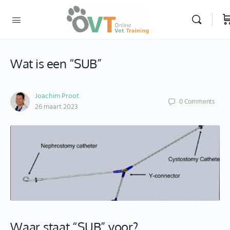
Wat is een “SUB”
Joachim Proot
0
Comments
26 maart 2023
Waar staat “SUB” voor?