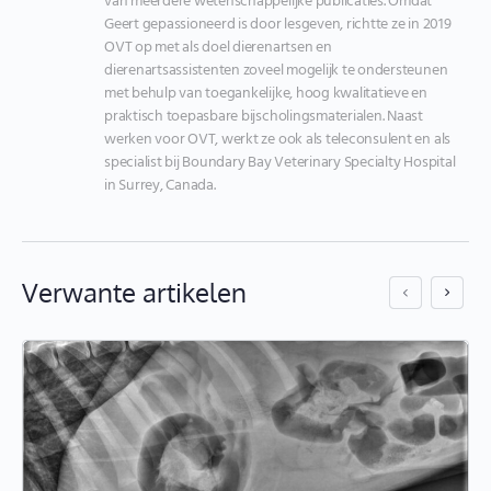
van meerdere wetenschappelijke publicaties. Omdat 
Geert gepassioneerd is door lesgeven, richtte ze in 2019 
OVT op met als doel dierenartsen en 
dierenartsassistenten zoveel mogelijk te ondersteunen 
met behulp van toegankelijke, hoog kwalitatieve en 
praktisch toepasbare bijscholingsmaterialen. Naast 
werken voor OVT, werkt ze ook als teleconsulent en als 
specialist bij Boundary Bay Veterinary Specialty Hospital 
in Surrey, Canada.
Verwante artikelen