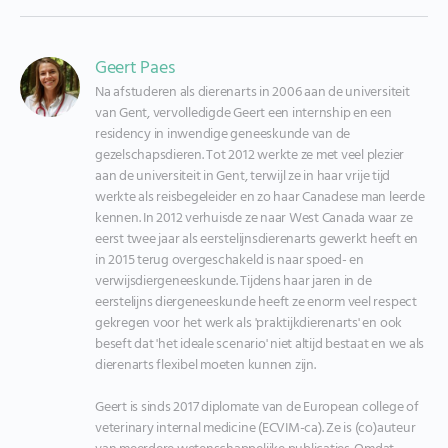
Geert Paes
Na afstuderen als dierenarts in 2006 aan de universiteit 
van Gent, vervolledigde Geert een internship en een 
residency in inwendige geneeskunde van de 
gezelschapsdieren. Tot 2012 werkte ze met veel plezier 
aan de universiteit in Gent, terwijl ze in haar vrije tijd 
werkte als reisbegeleider en zo haar Canadese man leerde 
kennen. In 2012 verhuisde ze naar West Canada waar ze 
eerst twee jaar als eerstelijnsdierenarts gewerkt heeft en 
in 2015 terug overgeschakeld is naar spoed- en 
verwijsdiergeneeskunde. Tijdens haar jaren in de 
eerstelijns diergeneeskunde heeft ze enorm veel respect 
gekregen voor het werk als 'praktijkdierenarts' en ook 
beseft dat 'het ideale scenario' niet altijd bestaat en we als 
dierenarts flexibel moeten kunnen zijn.

Geert is sinds 2017 diplomate van de European college of 
veterinary internal medicine (ECVIM-ca). Ze is (co)auteur 