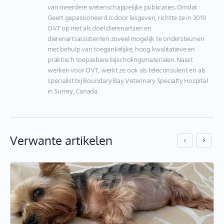
van meerdere wetenschappelijke publicaties. Omdat 
Geert gepassioneerd is door lesgeven, richtte ze in 2019 
OVT op met als doel dierenartsen en 
dierenartsassistenten zoveel mogelijk te ondersteunen 
met behulp van toegankelijke, hoog kwalitatieve en 
praktisch toepasbare bijscholingsmaterialen. Naast 
werken voor OVT, werkt ze ook als teleconsulent en als 
specialist bij Boundary Bay Veterinary Specialty Hospital 
in Surrey, Canada.
Verwante artikelen