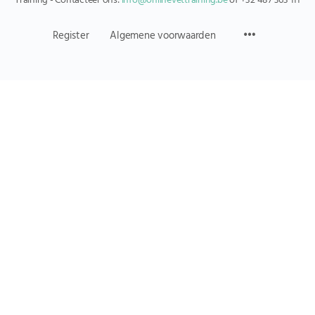
Training - Contacteer ons:
info@onlinevettraining.be
of +32 487 363 111
Register
Algemene voorwaarden