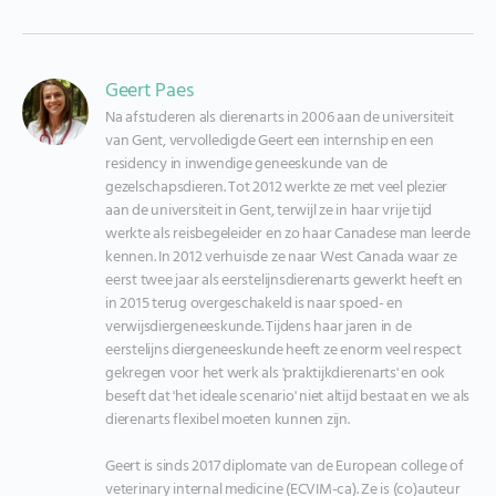
Geert Paes
Na afstuderen als dierenarts in 2006 aan de universiteit 
van Gent, vervolledigde Geert een internship en een 
residency in inwendige geneeskunde van de 
gezelschapsdieren. Tot 2012 werkte ze met veel plezier 
aan de universiteit in Gent, terwijl ze in haar vrije tijd 
werkte als reisbegeleider en zo haar Canadese man leerde 
kennen. In 2012 verhuisde ze naar West Canada waar ze 
eerst twee jaar als eerstelijnsdierenarts gewerkt heeft en 
in 2015 terug overgeschakeld is naar spoed- en 
verwijsdiergeneeskunde. Tijdens haar jaren in de 
eerstelijns diergeneeskunde heeft ze enorm veel respect 
gekregen voor het werk als 'praktijkdierenarts' en ook 
beseft dat 'het ideale scenario' niet altijd bestaat en we als 
dierenarts flexibel moeten kunnen zijn.

Geert is sinds 2017 diplomate van de European college of 
veterinary internal medicine (ECVIM-ca). Ze is (co)auteur 