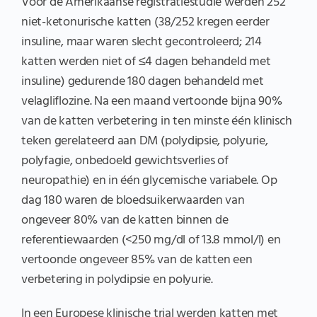
Voor de Amerikaanse registratiestudie werden 252
niet-ketonurische katten (38/252 kregen eerder
insuline, maar waren slecht gecontroleerd; 214
katten werden niet of ≤4 dagen behandeld met
insuline) gedurende 180 dagen behandeld met
velagliflozine. Na een maand vertoonde bijna 90%
van de katten verbetering in ten minste één klinisch
teken gerelateerd aan DM (polydipsie, polyurie,
polyfagie, onbedoeld gewichtsverlies of
neuropathie) en in één glycemische variabele. Op
dag 180 waren de bloedsuikerwaarden van
ongeveer 80% van de katten binnen de
referentiewaarden (<250 mg/dl of 13.8 mmol/l) en
vertoonde ongeveer 85% van de katten een
verbetering in polydipsie en polyurie.
In een Europese klinische trial werden katten met