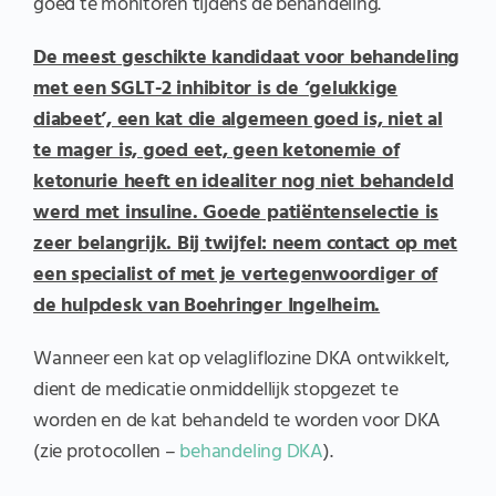
goed te monitoren tijdens de behandeling.
De meest geschikte kandidaat voor behandeling
met een SGLT-2 inhibitor is de ‘gelukkige
diabeet’, een kat die algemeen goed is, niet al
te mager is, goed eet, geen ketonemie of
ketonurie heeft en idealiter nog niet behandeld
werd met insuline. Goede patiëntenselectie is
zeer belangrijk. Bij twijfel: neem contact op met
een specialist of met je vertegenwoordiger of
de hulpdesk van Boehringer Ingelheim.
Wanneer een kat op velagliflozine DKA ontwikkelt,
dient de medicatie onmiddellijk stopgezet te
worden en de kat behandeld te worden voor DKA
(zie protocollen –
behandeling DKA
).