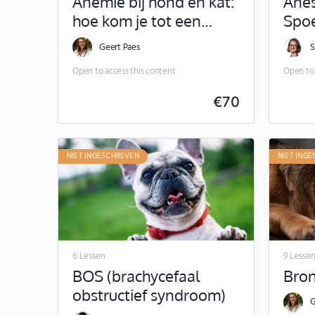
Anemie bij hond en kat:
Anes
hoe kom je tot een
Spoe
correcte diagnose?
Geert Paes
S
Open to access this content
Open to 
€
70
NIET INGESCHREVEN
NIET ING
6 Lessen
9 Lesse
BOS (brachycefaal
Bron
obstructief syndroom)
G