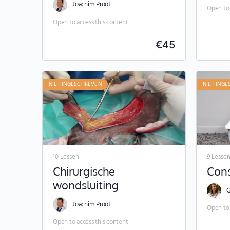
Joachim Proot
Open to 
Open to access this content
€
45
NIET INGESCHREVEN
NIET ING
10 Lessen
9 Lesse
Chirurgische
Cons
wondsluiting
G
Joachim Proot
Open to 
Open to access this content