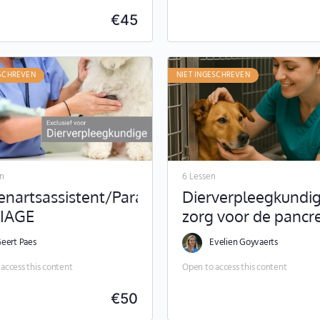
€
45
ESCHREVEN
NIET INGESCHREVEN
en
6 Lessen
enartsassistent/Paravet
Dierverpleegkundi
RIAGE
zorg voor de pancr
patiënt
eert Paes
Evelien Goyvaerts
access this content
Open to access this content
€
50