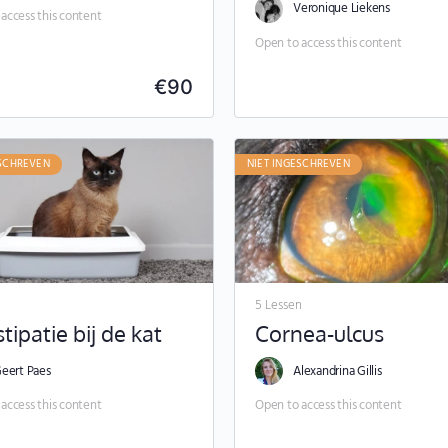
Veronique Liekens
access this content
Open to access this content
€
90
ESCHREVEN
NIET INGESCHREVEN
n
5 Lessen
tipatie bij de kat
Cornea-ulcus
eert Paes
Alexandrina Gillis
access this content
Open to access this content