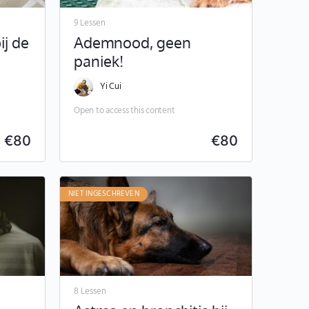
9 Lessen
ij de
Ademnood, geen
paniek!
Yi Cui
Open to access this content
€
80
€
80
NIET INGESCHREVEN
8 Lessen