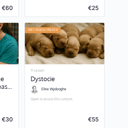
€
60
€
25
NIET INGESCHREVEN
11 Lessen
ge
Dystocie
eas
Eline Wydooghe
Open to access this content
€
30
€
55