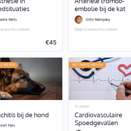
thesie in
Arteriële trombo-
dsituaties
embolie bij de kat
anne Melis
Gitte Mampaey
access this content
Open to access this content
€
45
ESCHREVEN
NIET INGESCHREVEN
n
13 Lessen
chitis bij de hond
Cardiovasculaire
Spoedgevallen
eert Paes