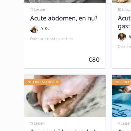
15 Lessen
10 Less
Acute abdomen, en nu?
Acut
gast
Yi Cui
G
Open to access this content
Open to 
€
80
NIET INGESCHREVEN
NIET ING
19 Lessen
4 Lesse