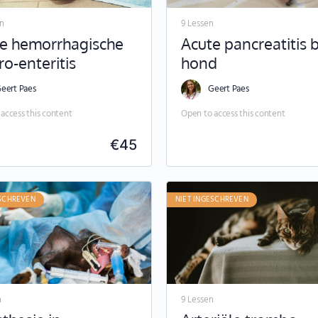
en
9 Lessen
e hemorrhagische
Acute pancreatitis b
ro-enteritis
hond
eert Paes
Geert Paes
access this content
Open to access this content
€
45
ESCHREVEN
NIET INGESCHREVEN
n
9 Lessen