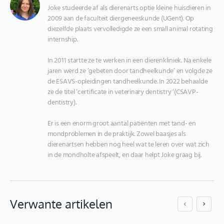
Joke studeerde af als dierenarts optie kleine huisdieren in 
2009 aan de faculteit diergeneeskunde (UGent). Op 
diezelfde plaats vervolledigde ze een small animal rotating 
internship.

In 2011 startte ze te werken in een dierenkliniek. Na enkele 
jaren werd ze ‘gebeten door tandheelkunde’ en volgde ze 
de ESAVS-opleidingen tandheelkunde. In 2022 behaalde 
ze de titel ‘certificate in veterinary dentistry ‘(CSAVP-
dentistry).

Er is een enorm groot aantal patiënten met tand- en 
mondproblemen in de praktijk. Zowel baasjes als 
dierenartsen hebben nog heel wat te leren over wat zich 
in de mondholte afspeelt, en daar helpt Joke graag bij.
Verwante artikelen