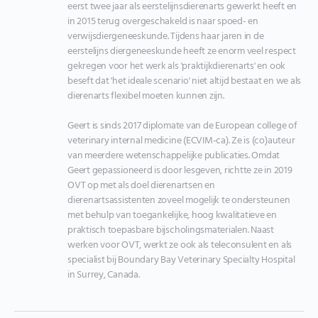
eerst twee jaar als eerstelijnsdierenarts gewerkt heeft en 
in 2015 terug overgeschakeld is naar spoed- en 
verwijsdiergeneeskunde. Tijdens haar jaren in de 
eerstelijns diergeneeskunde heeft ze enorm veel respect 
gekregen voor het werk als 'praktijkdierenarts' en ook 
beseft dat 'het ideale scenario' niet altijd bestaat en we als 
dierenarts flexibel moeten kunnen zijn.

Geert is sinds 2017 diplomate van de European college of 
veterinary internal medicine (ECVIM-ca). Ze is (co)auteur 
van meerdere wetenschappelijke publicaties. Omdat 
Geert gepassioneerd is door lesgeven, richtte ze in 2019 
OVT op met als doel dierenartsen en 
dierenartsassistenten zoveel mogelijk te ondersteunen 
met behulp van toegankelijke, hoog kwalitatieve en 
praktisch toepasbare bijscholingsmaterialen. Naast 
werken voor OVT, werkt ze ook als teleconsulent en als 
specialist bij Boundary Bay Veterinary Specialty Hospital 
in Surrey, Canada.