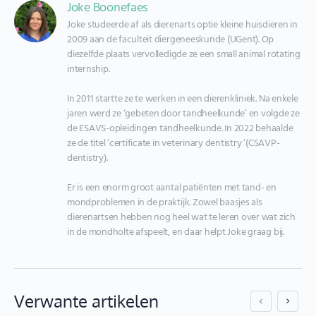
Joke Boonefaes
Joke studeerde af als dierenarts optie kleine huisdieren in 
2009 aan de faculteit diergeneeskunde (UGent). Op 
diezelfde plaats vervolledigde ze een small animal rotating 
internship.

In 2011 startte ze te werken in een dierenkliniek. Na enkele 
jaren werd ze ‘gebeten door tandheelkunde’ en volgde ze 
de ESAVS-opleidingen tandheelkunde. In 2022 behaalde 
ze de titel ‘certificate in veterinary dentistry ‘(CSAVP-
dentistry).

Er is een enorm groot aantal patiënten met tand- en 
mondproblemen in de praktijk. Zowel baasjes als 
dierenartsen hebben nog heel wat te leren over wat zich 
in de mondholte afspeelt, en daar helpt Joke graag bij.
Verwante artikelen